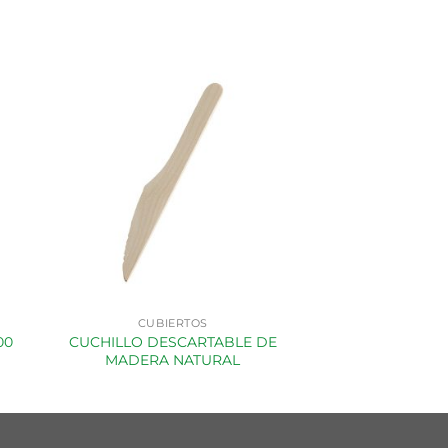
CUBIERTOS
CUBIE
00
CUCHILLO DESCARTABLE DE
CUCHILLO DE P
MADERA NATURAL
(bolsita100 uni