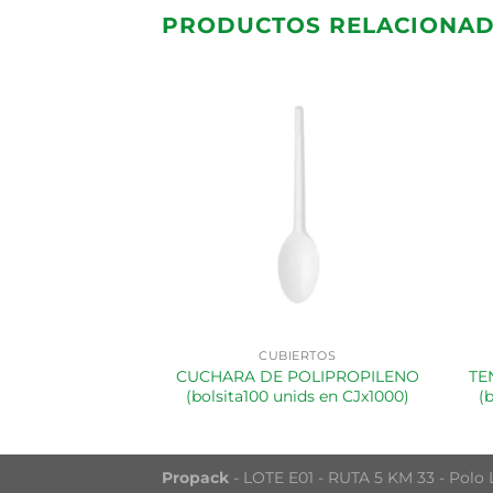
PRODUCTOS RELACIONA
CUBIERTOS
CUCHARA DE POLIPROPILENO
TE
(bolsita100 unids en CJx1000)
(
Propack
- LOTE E01 - RUTA 5 KM 33 - Polo L