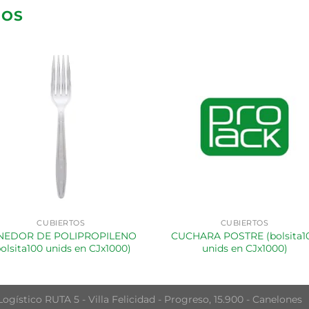
DOS
CUBIERTOS
CUBIERTOS
NEDOR DE POLIPROPILENO
CUCHARA POSTRE (bolsita1
bolsita100 unids en CJx1000)
unids en CJx1000)
ogístico RUTA 5 - Villa Felicidad - Progreso, 15.900 - Canelones