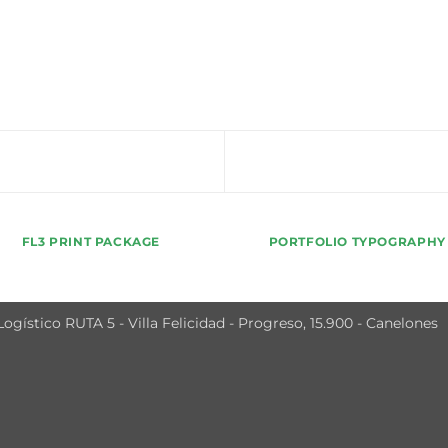
FL3 PRINT PACKAGE
PORTFOLIO TYPOGRAPHY
ogístico RUTA 5 - Villa Felicidad - Progreso, 15.900 - Canelones