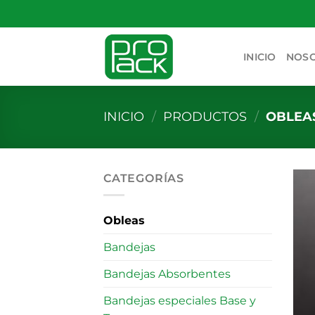
Saltar
al
contenido
INICIO
NOS
INICIO
/
PRODUCTOS
/
OBLEA
CATEGORÍAS
Obleas
Bandejas
Bandejas Absorbentes
Bandejas especiales Base y