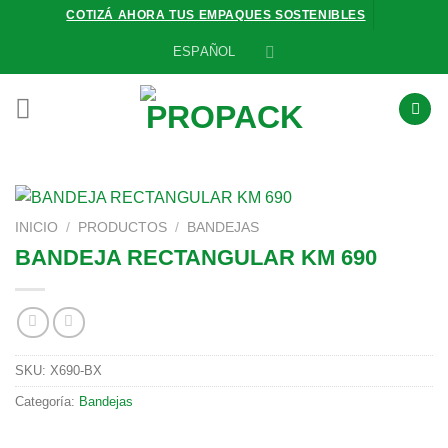
Saltar
COTIZÁ AHORA TUS EMPAQUES SOSTENIBLES
al
ESPAÑOL
contenido
INICIO
/
PRODUCTOS
/
BANDEJAS
BANDEJA RECTANGULAR KM 690
SKU:
X690-BX
Categoría:
Bandejas