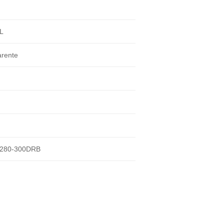
L
arente
280-300DRB