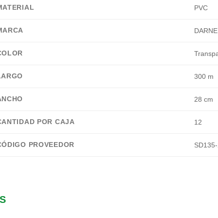
MATERIAL
PVC
MARCA
DARNE
COLOR
Transp
LARGO
300 m
ANCHO
28 cm
CANTIDAD POR CAJA
12
CÓDIGO PROVEEDOR
SD135-
S