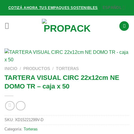
Saltar
ESPAÑOL
COTIZÁ AHORA TUS EMPAQUES SOSTENIBLES
al
contenido
INICIO
/
PRODUCTOS
/
TORTERAS
TARTERA VISUAL CIRC 22x12cm NE
DOMO TR – caja x 50
SKU:
XD15221299V-D
Categoría:
Torteras