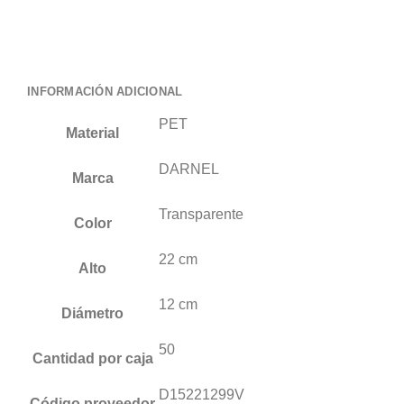
INFORMACIÓN ADICIONAL
PET
Material
DARNEL
Marca
Transparente
Color
22 cm
Alto
12 cm
Diámetro
50
Cantidad por caja
D15221299V
Código proveedor