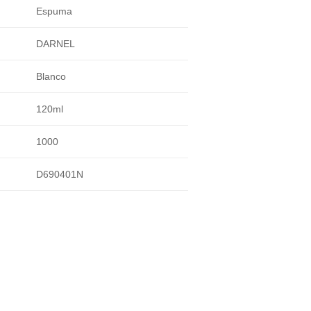
Espuma
DARNEL
Blanco
120ml
1000
D690401N