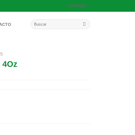
ESPAÑOL
Buscar
ACTO
por:
OS
 4Oz