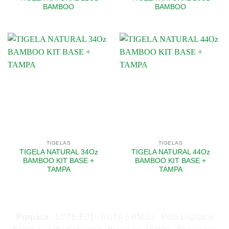
BAMBOO
BAMBOO
TIGELAS
TIGELAS
TIGELA NATURAL 34Oz
TIGELA NATURAL 44Oz
BAMBOO KIT BASE +
BAMBOO KIT BASE +
TAMPA
TAMPA
Propack
- LOTE E01 - RUTA 5 KM 33 - Polo Logístico