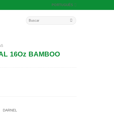
PORTUGUÊS
Pesquisar
por:
AS
AL 16Oz BAMBOO
DARNEL