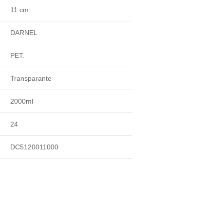
11 cm
DARNEL
PET.
Transparante
2000ml
24
DC5120011000