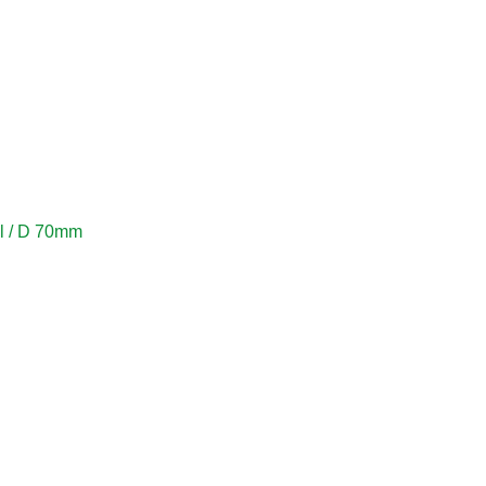
A
 / D 70mm