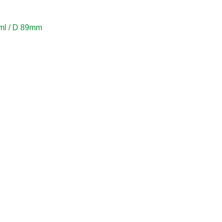
A
l / D 89mm