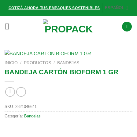
Saltar
ESPAÑOL
COTIZÁ AHORA TUS EMPAQUES SOSTENIBLES
al
contenido
INICIO
/
PRODUCTOS
/
BANDEJAS
BANDEJA CARTÓN BIOFORM 1 GR
SKU:
2821046641
Categoría:
Bandejas