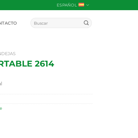
ESPAÑOL
Buscar
NTACTO
por:
NDEJAS
RTABLE 2614
l
e