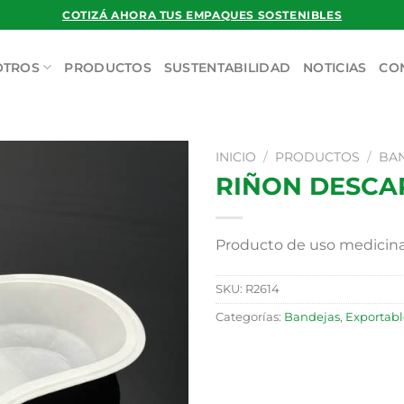
COTIZÁ AHORA TUS EMPAQUES SOSTENIBLES
OTROS
PRODUCTOS
SUSTENTABILIDAD
NOTICIAS
CO
INICIO
/
PRODUCTOS
/
BA
RIÑON DESCA
Producto de uso medicina
SKU:
R2614
Categorías:
Bandejas
,
Exportabl