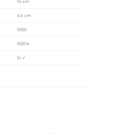
14 cm
4.5 cm
1000
R2614
Si ✓