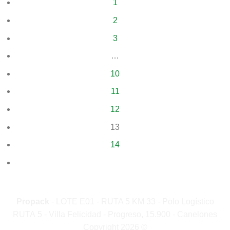
1
2
3
…
10
11
12
13
14
Propack
- LOTE E01 - RUTA 5 KM 33 - Polo Logístico
RUTA 5 - Villa Felicidad - Progreso, 15.900 - Canelones
Copyright 2026 ©